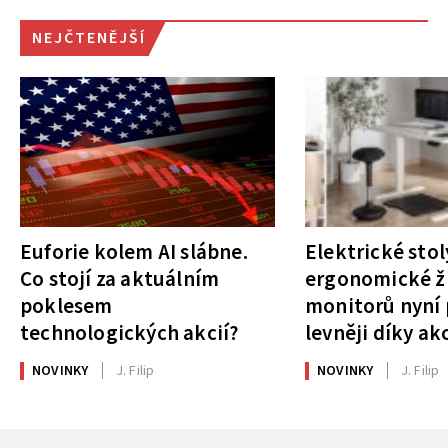
NEJČTENĚJŠÍ
Euforie kolem AI slábne.
Elektrické stol
Co stojí za aktuálním
ergonomické ži
poklesem
monitorů nyní 
technologických akcií?
levněji díky ak
NOVINKY
J. Filip
NOVINKY
J. Filip