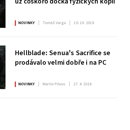
už čoskoro dočká fyzických kópií
NOVINKY
Tomáš Varga
10. 10. 2018
Hellblade: Senua’s Sacrifice se
prodávalo velmi dobře i na PC
NOVINKY
Martin Pilous
27. 4. 2018