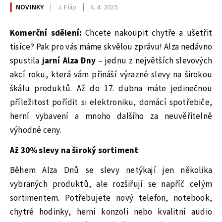
NOVINKY
J. Filip
4. 4. 2025
Komerční sdělení:
Chcete nakoupit chytře a ušetřit
tisíce? Pak pro vás máme skvělou zprávu! Alza nedávno
spustila
jarní Alza Dny
– jednu z největších slevových
akcí roku, která vám přináší výrazné slevy na širokou
škálu produktů. Až do 17. dubna máte jedinečnou
příležitost pořídit si elektroniku, domácí spotřebiče,
herní vybavení a mnoho dalšího za neuvěřitelně
výhodné ceny.
Až 30% slevy na široký sortiment
Během Alza Dnů se slevy netýkají jen několika
vybraných produktů, ale rozšiřují se napříč celým
sortimentem. Potřebujete nový telefon, notebook,
chytré hodinky, herní konzoli nebo kvalitní audio