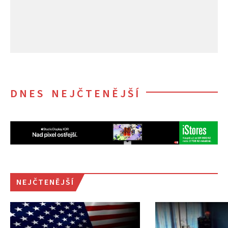
DNES NEJČTENĚJŠÍ
NEJČTENĚJŠÍ