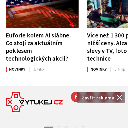
Euforie kolem AI slábne.
Více než 1 300
Co stojí za aktuálním
nižší ceny. Alza
poklesem
slevy v TV, foto
technologických akcií?
technice
NOVINKY
J. Filip
NOVINKY
J. Filip
Zavřít reklamu