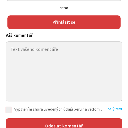
nebo
Přihlásit se
Váš komentář
celý text
Vyplněním shora uvedených údajů beru na vědomí, že společnost TEXT FACTORY s.r.o., sídlem Brno, Durďákova 336/29, Černá Pole, PSČ: 613 00, IČ: 06157831, zapsané u Krajského soudu v Brně, oddíl C, vložka 100399, bude zpracovávat mé osobní údaje uvedené v rámci mnou vyplněného registračního formuláře na základě oprávněných zájmů TEXT FACTORY s.r.o. dle čl. 6 odst. 1 písm. f) GDPR a pro splnění právních povinností (čl. 6 odst. 1 písm. c) GDPR), a to pro tyto účely: nezbytnost zajistit oprávnění návštěvníka webových stránek provozovaných společností TEXT FACTORY s.r.o. přispívat aktivně ke zveřejněným článkům nebo v rámci diskusních fór a výkon práv TEXT FACTORY s.r.o. jako administrátora těchto diskusních fór. Více informací o zpracování osobních údajů a právech lze nalézt v