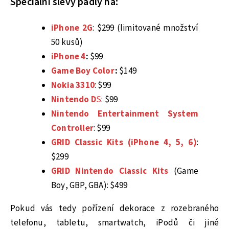
Speciální slevy padly na:
iPhone 2G
: $299 (limitované množství
50 kusů)
iPhone 4
:
$99
Game Boy Color
:
$149
Nokia 3310
: $99
Nintendo D
S
: $99
Nintendo Entertainment System
Controller
: $99
GRID Classic Kits (iPhone 4, 5, 6)
:
$299
GRID Nintendo Classic Kits
(Game
Boy, GBP, GBA): $499
Pokud vás tedy pořízení dekorace z rozebraného
telefonu, tabletu, smartwatch, iPodů či jiné