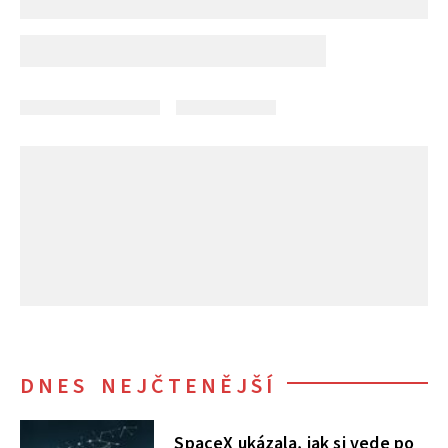
DNES NEJČTENĚJŠÍ
SpaceX ukázala, jak si vede po