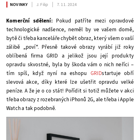
NOVINKY
J. Filip
7. 11. 2024
Komerční sdělení:
Pokud patříte mezi opravdové
technologické nadšence, neměl by ve vašem domě,
bytě či třeba kanceláře chybět obraz, který všem o vaší
zálibě „poví“. Přesně takové obrazy vyrábí již roky
oblíbená firma GRID a jelikož jsou její produkty
opravdu skvostné, byla by škoda vám o nich neříci –
tím spíš, když nyní na eshopu
GRID
startuje obří
slevová akce, díky které lze ušetřit opravdu velké
peníze. A že je o co stát! Pořídit si totiž můžete v akci
třeba obrazy z rozebraných iPhonů 2G, ale třeba i Apple
Watch a tak podobně.