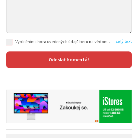
celý text
Vyplněním shora uvedených údajů beru na vědomí, že společnost TEXT FACTORY s.r.o., sídlem Brno, Durďákova 336/29, Černá Pole, PSČ: 613 00, IČ: 06157831, zapsané u Krajského soudu v Brně, oddíl C, vložka 100399, bude zpracovávat mé osobní údaje uvedené v rámci mnou vyplněného registračního formuláře na základě oprávněných zájmů TEXT FACTORY s.r.o. dle čl. 6 odst. 1 písm. f) GDPR a pro splnění právních povinností (čl. 6 odst. 1 písm. c) GDPR), a to pro tyto účely: nezbytnost zajistit oprávnění návštěvníka webových stránek provozovaných společností TEXT FACTORY s.r.o. přispívat aktivně ke zveřejněným článkům nebo v rámci diskusních fór a výkon práv TEXT FACTORY s.r.o. jako administrátora těchto diskusních fór. Více informací o zpracování osobních údajů a právech lze nalézt v