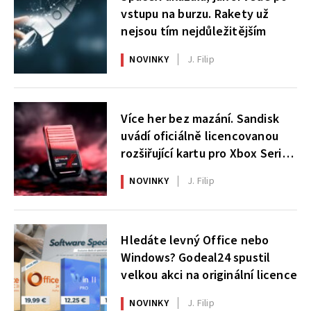
vstupu na burzu. Rakety už
nejsou tím nejdůležitějším
NOVINKY
J. Filip
Více her bez mazání. Sandisk
uvádí oficiálně licencovanou
rozšiřující kartu pro Xbox Series
X|S
NOVINKY
J. Filip
Hledáte levný Office nebo
Windows? Godeal24 spustil
velkou akci na originální licence
NOVINKY
J. Filip