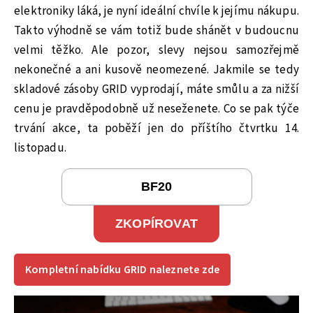
elektroniky láká, je nyní ideální chvíle k jejímu nákupu.
Takto výhodně se vám totiž bude shánět v budoucnu
velmi těžko. Ale pozor, slevy nejsou samozřejmě
nekonečné a ani kusově neomezené. Jakmile se tedy
skladové zásoby GRID vyprodají, máte smůlu a za nižší
cenu je pravděpodobně už neseženete. Co se pak týče
trvání akce, ta poběží jen do příštího čtvrtku 14.
listopadu.
ZKOPÍROVAT
Kompletní nabídku GRID naleznete zde