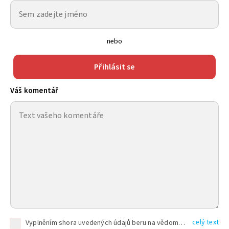
nebo
Přihlásit se
Váš komentář
celý text
Vyplněním shora uvedených údajů beru na vědomí, že společnost TEXT FACTORY s.r.o., sídlem Brno, Durďákova 336/29, Černá Pole, PSČ: 613 00, IČ: 06157831, zapsané u Krajského soudu v Brně, oddíl C, vložka 100399, bude zpracovávat mé osobní údaje uvedené v rámci mnou vyplněného registračního formuláře na základě oprávněných zájmů TEXT FACTORY s.r.o. dle čl. 6 odst. 1 písm. f) GDPR a pro splnění právních povinností (čl. 6 odst. 1 písm. c) GDPR), a to pro tyto účely: nezbytnost zajistit oprávnění návštěvníka webových stránek provozovaných společností TEXT FACTORY s.r.o. přispívat aktivně ke zveřejněným článkům nebo v rámci diskusních fór a výkon práv TEXT FACTORY s.r.o. jako administrátora těchto diskusních fór. Více informací o zpracování osobních údajů a právech lze nalézt v