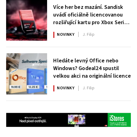
Více her bez mazání. Sandisk
uvádí oficiálně licencovanou
rozšiřující kartu pro Xbox Series
X|S
NOVINKY
J. Filip
Hledáte levný Office nebo
Windows? Godeal24 spustil
velkou akci na originální licence
NOVINKY
J. Filip