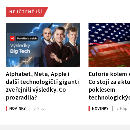
NEJČTENĚJŠÍ
Alphabet, Meta, Apple i
Euforie kolem A
další technologičtí giganti
Co stojí za akt
zveřejnili výsledky. Co
poklesem
prozradila?
technologickýc
NOVINKY
J. Filip
NOVINKY
J. Filip