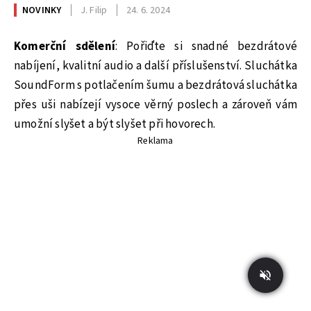
NOVINKY
J. Filip
24. 6. 2024
Komerční
sdělení
: Pořiďte si snadné bezdrátové
nabíjení, kvalitní audio a další příslušenství. Sluchátka
SoundForm s potlačením šumu a bezdrátová sluchátka
přes uši nabízejí vysoce věrný poslech a zároveň vám
umožní slyšet a být slyšet při hovorech.
Reklama