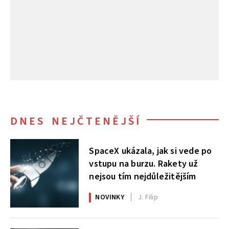
DNES NEJČTENĚJŠÍ
SpaceX ukázala, jak si vede po
vstupu na burzu. Rakety už
nejsou tím nejdůležitějším
NOVINKY
J. Filip