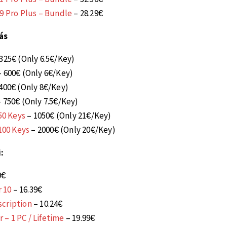
19 Pro Plus – Bundle
– 28.29€
ás
325€ (Only 6.5€/Key)
 600€ (Only 6€/Key)
400€ (Only 8€/Key)
 750€ (Only 7.5€/Key)
50 Keys
– 1050€ (Only 21€/Key)
 100 Keys
– 2000€ (Only 20€/Key)
:
9€
 10
– 16.39€
scription
– 10.24€
– 1 PC / Lifetime
– 19.99€