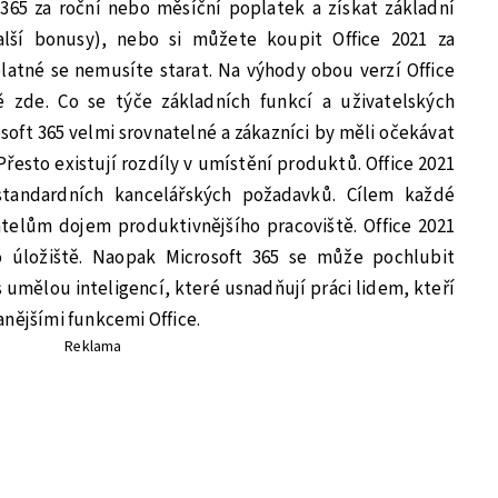
 365 za roční nebo měsíční poplatek a získat základní
další bonusy), nebo si můžete koupit Office 2021 za
latné se nemusíte starat. Na výhody obou verzí Office
ě zde. Co se týče základních funkcí a uživatelských
rosoft 365 velmi srovnatelné a zákazníci by měli očekávat
esto existují rozdíly v umístění produktů. Office 2021
standardních kancelářských požadavků. Cílem každé
atelům dojem produktivnějšího pracoviště. Office 2021
ho úložiště. Naopak Microsoft 365 se může pochlubit
 umělou inteligencí, které usnadňují práci lidem, kteří
nějšími funkcemi Office.
Reklama