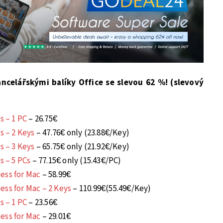
ncelářskými balíky Office se slevou 62 %! (slevový
s – 1 PC
– 26.75€
s – 2 Keys
– 47.76€ only (23.88€/Key)
s – 3 Keys
– 65.75€ only (21.92€/Key)
s – 5 PCs
– 77.15€ only (15.43€/PC)
ess for Mac
– 58.99€
ess for Mac – 2 Keys
– 110.99€(55.49€/Key)
s – 1 PC
– 23.56€
ess for Mac
– 29.01€