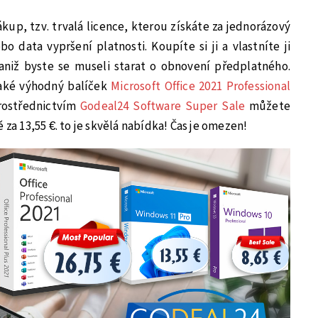
ákup, tzv. trvalá licence, kterou získáte za jednorázový
 data vypršení platnosti. Koupíte si ji a vlastníte ji
aniž byste se museli starat o obnovení předplatného.
aké výhodný balíček
Microsoft Office 2021 Professional
Prostřednictvím
Godeal24 Software Super Sale
můžete
 za 13,55 €. to je skvělá nabídka! Čas je omezen!