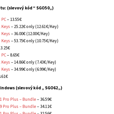
tu: (slevový kód “
SGO50
„)
1 PC
– 13.55€
2 Keys
– 25.22€ only (12.61€/Key)
3 Keys
– 36.00€ (12.00€/Key)
5 Keys
– 53.75€ only (10.75€/Key)
13.25€
1 PC
– 8.65€
2 Keys
– 14.86€ only (7.43€/Key)
5 Keys
– 34.99€ only (6.99€/Key)
8.61€
Windows (slevový kód „
SGO62
„)
21 Pro Plus – Bundle
– 36.59€
19 Pro Plus – Bundle
– 34.11€
21 Pro Plus – Bundle
– 32.56€