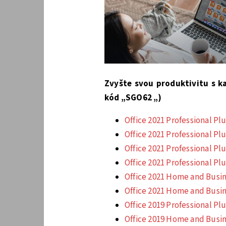
Zvyšte svou produktivitu s ka
kód „
SGO62
„)
Office 2021 Professional Plu
Office 2021 Professional Plu
Office 2021 Professional Plu
Office 2021 Professional Plu
Office 2021 Home and Busin
Office 2021 Home and Busin
Office 2019 Professional Plu
Office 2019 Home and Busin