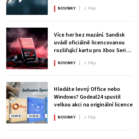
NOVINKY
J. Filip
Více her bez mazání. Sandisk
uvádí oficiálně licencovanou
rozšiřující kartu pro Xbox Series
X|S
NOVINKY
J. Filip
Hledáte levný Office nebo
Windows? Godeal24 spustil
velkou akci na originální licence
NOVINKY
J. Filip