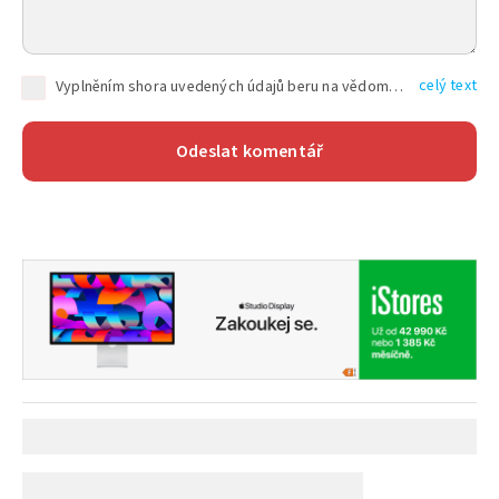
celý text
Vyplněním shora uvedených údajů beru na vědomí, že společnost TEXT FACTORY s.r.o., sídlem Brno, Durďákova 336/29, Černá Pole, PSČ: 613 00, IČ: 06157831, zapsané u Krajského soudu v Brně, oddíl C, vložka 100399, bude zpracovávat mé osobní údaje uvedené v rámci mnou vyplněného registračního formuláře na základě oprávněných zájmů TEXT FACTORY s.r.o. dle čl. 6 odst. 1 písm. f) GDPR a pro splnění právních povinností (čl. 6 odst. 1 písm. c) GDPR), a to pro tyto účely: nezbytnost zajistit oprávnění návštěvníka webových stránek provozovaných společností TEXT FACTORY s.r.o. přispívat aktivně ke zveřejněným článkům nebo v rámci diskusních fór a výkon práv TEXT FACTORY s.r.o. jako administrátora těchto diskusních fór. Více informací o zpracování osobních údajů a právech lze nalézt v