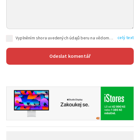
celý text
Vyplněním shora uvedených údajů beru na vědomí, že společnost TEXT FACTORY s.r.o., sídlem Brno, Durďákova 336/29, Černá Pole, PSČ: 613 00, IČ: 06157831, zapsané u Krajského soudu v Brně, oddíl C, vložka 100399, bude zpracovávat mé osobní údaje uvedené v rámci mnou vyplněného registračního formuláře na základě oprávněných zájmů TEXT FACTORY s.r.o. dle čl. 6 odst. 1 písm. f) GDPR a pro splnění právních povinností (čl. 6 odst. 1 písm. c) GDPR), a to pro tyto účely: nezbytnost zajistit oprávnění návštěvníka webových stránek provozovaných společností TEXT FACTORY s.r.o. přispívat aktivně ke zveřejněným článkům nebo v rámci diskusních fór a výkon práv TEXT FACTORY s.r.o. jako administrátora těchto diskusních fór. Více informací o zpracování osobních údajů a právech lze nalézt v