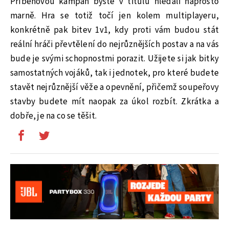
Příběhovou kampaň byste v titulu hledali naprosto
marně. Hra se totiž točí jen kolem multiplayeru,
konkrétně pak bitev 1v1, kdy proti vám budou stát
reální hráči převtělení do nejrůznějších postav a na vás
bude je svými schopnostmi porazit. Užijete si jak bitky
samostatných vojáků, tak i jednotek, pro které budete
stavět nejrůznější věže a opevnění, přičemž soupeřovy
stavby budete mít naopak za úkol rozbít. Zkrátka a
dobře, je na co se těšit.