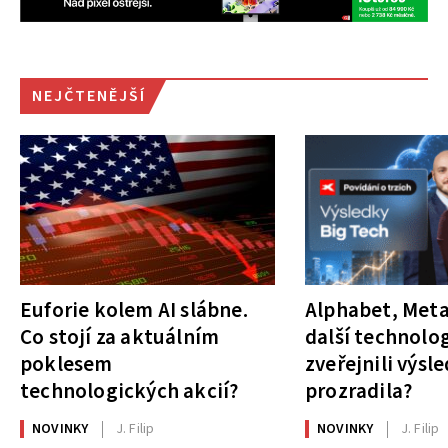
NEJČTENĚJŠÍ
Euforie kolem AI slábne.
Alphabet, Meta
Co stojí za aktuálním
další technolog
poklesem
zveřejnili výsl
technologických akcií?
prozradila?
NOVINKY
J. Filip
NOVINKY
J. Filip