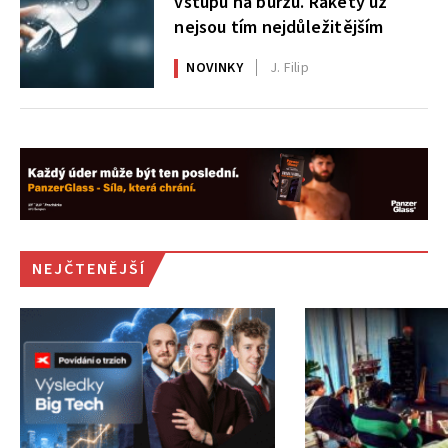
vstupu na burzu. Rakety už
nejsou tím nejdůležitějším
NOVINKY
J. Filip
NEJČTENĚJŠÍ