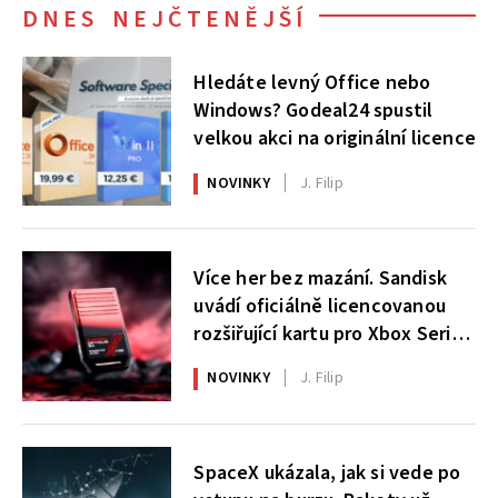
DNES NEJČTENĚJŠÍ
Hledáte levný Office nebo
Windows? Godeal24 spustil
velkou akci na originální licence
NOVINKY
J. Filip
Více her bez mazání. Sandisk
uvádí oficiálně licencovanou
rozšiřující kartu pro Xbox Series
X|S
NOVINKY
J. Filip
SpaceX ukázala, jak si vede po