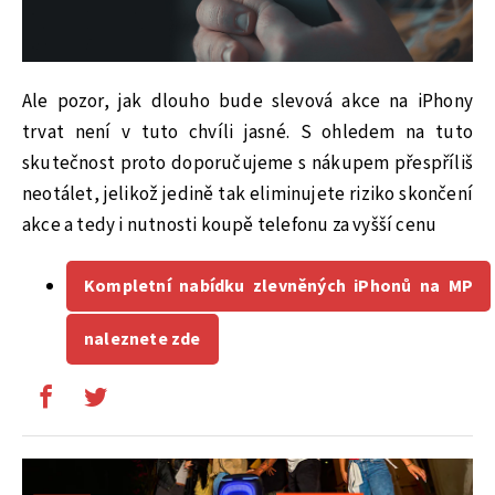
Ale pozor, jak dlouho bude slevová akce na iPhony
trvat není v tuto chvíli jasné. S ohledem na tuto
skutečnost proto doporučujeme s nákupem přespříliš
neotálet, jelikož jedině tak eliminujete riziko skončení
akce a tedy i nutnosti koupě telefonu za vyšší cenu
Kompletní nabídku zlevněných iPhonů na MP
naleznete zde