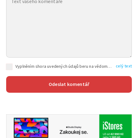
celý text
Vyplněním shora uvedených údajů beru na vědomí, že společnost TEXT FACTORY s.r.o., sídlem Brno, Durďákova 336/29, Černá Pole, PSČ: 613 00, IČ: 06157831, zapsané u Krajského soudu v Brně, oddíl C, vložka 100399, bude zpracovávat mé osobní údaje uvedené v rámci mnou vyplněného registračního formuláře na základě oprávněných zájmů TEXT FACTORY s.r.o. dle čl. 6 odst. 1 písm. f) GDPR a pro splnění právních povinností (čl. 6 odst. 1 písm. c) GDPR), a to pro tyto účely: nezbytnost zajistit oprávnění návštěvníka webových stránek provozovaných společností TEXT FACTORY s.r.o. přispívat aktivně ke zveřejněným článkům nebo v rámci diskusních fór a výkon práv TEXT FACTORY s.r.o. jako administrátora těchto diskusních fór. Více informací o zpracování osobních údajů a právech lze nalézt v