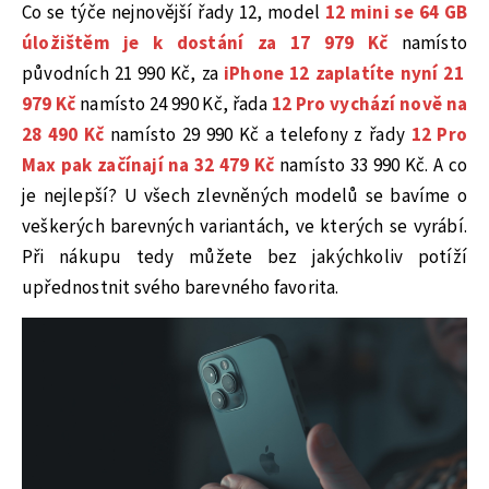
Co se týče nejnovější řady 12, model
12 mini se 64 GB
úložištěm je k dostání za 17 979 Kč
namísto
původních 21 990 Kč, za
iPhone 12 zaplatíte nyní 21
979 Kč
namísto 24 990 Kč, řada
12 Pro vychází nově na
28 490 Kč
namísto 29 990 Kč a telefony z řady
12 Pro
Max pak začínají na 32 479 Kč
namísto 33 990 Kč. A co
je nejlepší? U všech zlevněných modelů se bavíme o
veškerých barevných variantách, ve kterých se vyrábí.
Při nákupu tedy můžete bez jakýchkoliv potíží
upřednostnit svého barevného favorita.