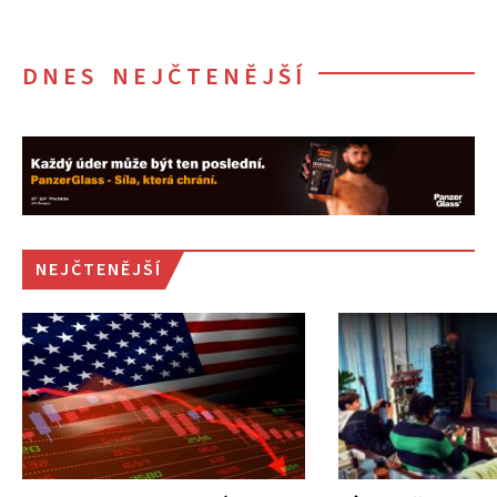
DNES NEJČTENĚJŠÍ
NEJČTENĚJŠÍ