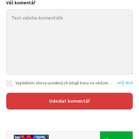
Váš komentář
celý text
Vyplněním shora uvedených údajů beru na vědomí, že společnost TEXT FACTORY s.r.o., sídlem Brno, Durďákova 336/29, Černá Pole, PSČ: 613 00, IČ: 06157831, zapsané u Krajského soudu v Brně, oddíl C, vložka 100399, bude zpracovávat mé osobní údaje uvedené v rámci mnou vyplněného registračního formuláře na základě oprávněných zájmů TEXT FACTORY s.r.o. dle čl. 6 odst. 1 písm. f) GDPR a pro splnění právních povinností (čl. 6 odst. 1 písm. c) GDPR), a to pro tyto účely: nezbytnost zajistit oprávnění návštěvníka webových stránek provozovaných společností TEXT FACTORY s.r.o. přispívat aktivně ke zveřejněným článkům nebo v rámci diskusních fór a výkon práv TEXT FACTORY s.r.o. jako administrátora těchto diskusních fór. Více informací o zpracování osobních údajů a právech lze nalézt v