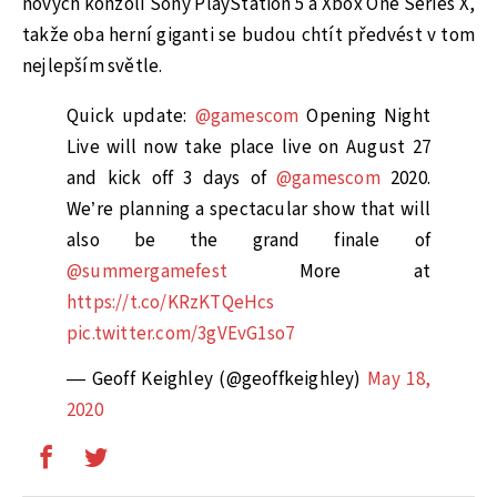
nových konzolí Sony PlayStation 5 a Xbox One Series X,
takže oba herní giganti se budou chtít předvést v tom
nejlepším světle.
Quick update:
@gamescom
Opening Night
Live will now take place live on August 27
and kick off 3 days of
@gamescom
2020.
We’re planning a spectacular show that will
also be the grand finale of
@summergamefest
More at
https://t.co/KRzKTQeHcs
pic.twitter.com/3gVEvG1so7
— Geoff Keighley (@geoffkeighley)
May 18,
2020