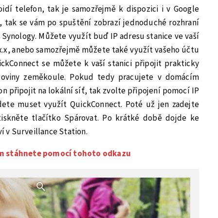
idí telefon, tak je samozřejmě k dispozici i v Google
e, tak se vám po spuštění zobrazí jednoduché rozhraní
 Synology. Můžete využít buď IP adresu stanice ve vaší
68.x.x, anebo samozřejmě můžete také využít vašeho účtu
kConnect se můžete k vaší stanici připojit prakticky
oloviny zeměkoule. Pokud tedy pracujete v domácím
n připojit na lokální síť, tak zvolte připojení pomocí IP
ete muset využít QuickConnect. Poté už jen zadejte
tiskněte tlačítko Spárovat. Po krátké době dojde ke
ví v Surveillance Station.
am stáhnete pomocí tohoto odkazu