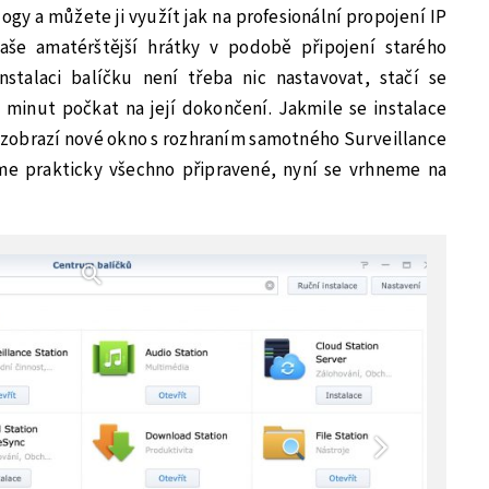
gy a můžete ji využít jak na profesionální propojení IP
naše amatérštější hrátky v podobě připojení starého
nstalaci balíčku není třeba nic nastavovat, stačí se
ik minut počkat na její dokončení. Jakmile se instalace
i zobrazí nové okno s rozhraním samotného Surveillance
me prakticky všechno připravené, nyní se vrhneme na