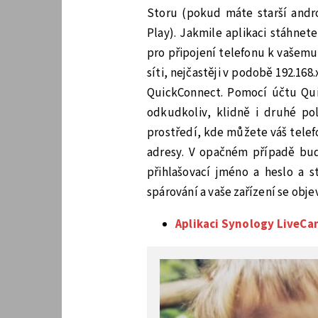
Storu (pokud máte starší andro
Play). Jakmile aplikaci stáhnet
pro připojení telefonu k vašemu
síti, nejčastěji v podobě 192.1
QuickConnect. Pomocí účtu Quic
odkudkoliv, klidně i druhé p
prostředí, kde můžete váš telefo
adresy. V opačném případě bud
přihlašovací jméno a heslo a s
spárování a vaše zařízení se obje
Aplikaci Synology LiveC