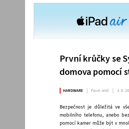
První krůčky se 
domova pomocí s
HARDWARE
Pavel Jelič
3. 8. 2
Bezpečnost je důležitá ve vš
mobilního telefonu, anebo be
pomocí kamer může být v mnohý