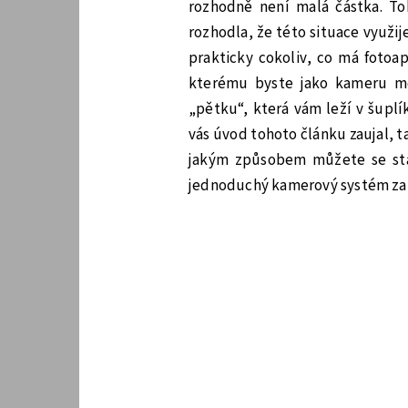
rozhodně není malá částka. To
rozhodla, že této situace využi
prakticky cokoliv, co má fotoap
kterému byste jako kameru moh
„pětku“, která vám leží v šuplí
vás úvod tohoto článku zaujal, t
jakým způsobem můžete se sta
jednoduchý kamerový systém za